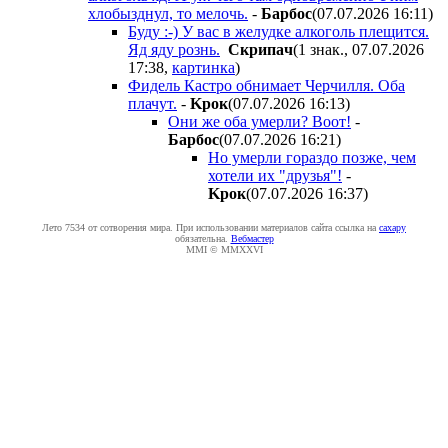
хлобызднул, то мелочь.
-
Бapбoc
(07.07.2026 16:11
)
Буду :-) У вас в желудке алкоголь плещится.
Яд яду рознь.
Cкpипaч
(1 знак., 07.07.2026
17:38
,
картинка
)
Фидель Кастро обнимает Черчилля. Оба
плачут.
-
Kpoк
(07.07.2026 16:13
)
Они же оба умерли? Воот!
-
Бapбoc
(07.07.2026 16:21
)
Но умерли гораздо позже, чем
хотели их "друзья"!
-
Kpoк
(07.07.2026 16:37
)
Лето 7534 от сотворения мира. При использовании материалов сайта ссылка на
caxapу
обязательна.
Вебмастер
MMI © MMXXVI