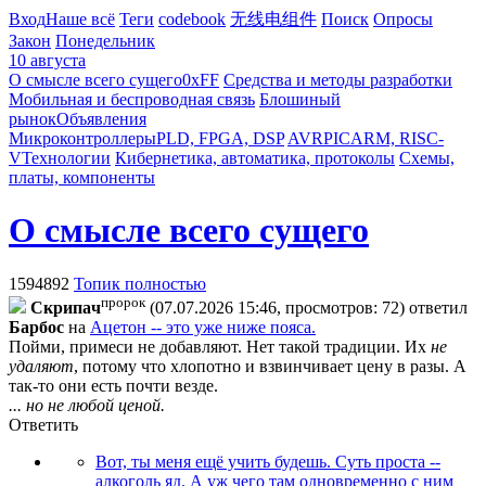
Вход
Наше всё
Теги
codebook
无线电组件
Поиск
Опросы
Закон
Понедельник
10 августа
О смысле всего сущего
0xFF
Средства и методы разработки
Мобильная и беспроводная связь
Блошиный
рынок
Объявления
Микроконтроллеры
PLD, FPGA, DSP
AVR
PIC
ARM, RISC-
V
Технологии
Кибернетика, автоматика, протоколы
Схемы,
платы, компоненты
О смысле всего сущего
1594892
Топик полностью
пророк
Cкpипaч
(07.07.2026 15:46, просмотров: 72)
ответил
Бapбoc
на
Ацетон -- это уже ниже пояса.
Пойми, примеси не добавляют. Нет такой традиции. Их
не
удаляют
, потому что хлопотно и взвинчивает цену в разы. А
так-то они есть почти везде.
... но не любой ценой.
Ответить
Вот, ты меня ещё учить будешь. Суть проста --
алкоголь яд. А уж чего там одновременно с ним