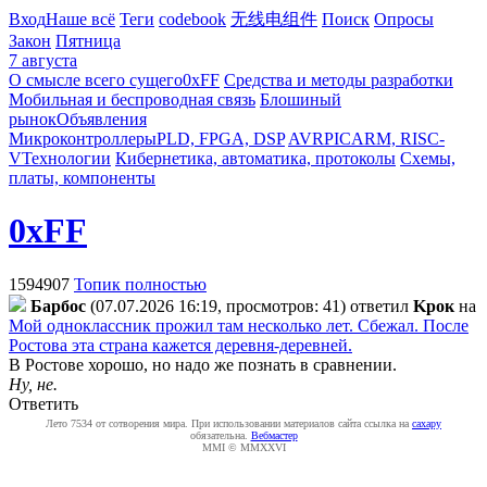
Вход
Наше всё
Теги
codebook
无线电组件
Поиск
Опросы
Закон
Пятница
7 августа
О смысле всего сущего
0xFF
Средства и методы разработки
Мобильная и беспроводная связь
Блошиный
рынок
Объявления
Микроконтроллеры
PLD, FPGA, DSP
AVR
PIC
ARM, RISC-
V
Технологии
Кибернетика, автоматика, протоколы
Схемы,
платы, компоненты
0xFF
1594907
Топик полностью
Бapбoc
(07.07.2026 16:19, просмотров: 41)
ответил
Kpoк
на
Мой одноклассник прожил там несколько лет. Сбежал. После
Ростова эта страна кажется деревня-деревней.
В Ростове хорошо, но надо же познать в сравнении.
Ну, не.
Ответить
Лето 7534 от сотворения мира. При использовании материалов сайта ссылка на
caxapу
обязательна.
Вебмастер
MMI © MMXXVI