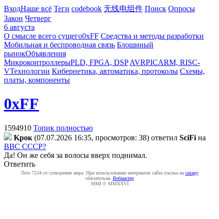
Вход
Наше всё
Теги
codebook
无线电组件
Поиск
Опросы
Закон
Четверг
6 августа
О смысле всего сущего
0xFF
Средства и методы разработки
Мобильная и беспроводная связь
Блошиный
рынок
Объявления
Микроконтроллеры
PLD, FPGA, DSP
AVR
PIC
ARM, RISC-
V
Технологии
Кибернетика, автоматика, протоколы
Схемы,
платы, компоненты
0xFF
1594910
Топик полностью
Kpoк
(07.07.2026 16:35, просмотров: 38)
ответил
SciFi
на
ВВС СССР?
Да! Он же себя за волосы вверх поднимал.
Ответить
Лето 7534 от сотворения мира. При использовании материалов сайта ссылка на
caxapу
обязательна.
Вебмастер
MMI © MMXXVI