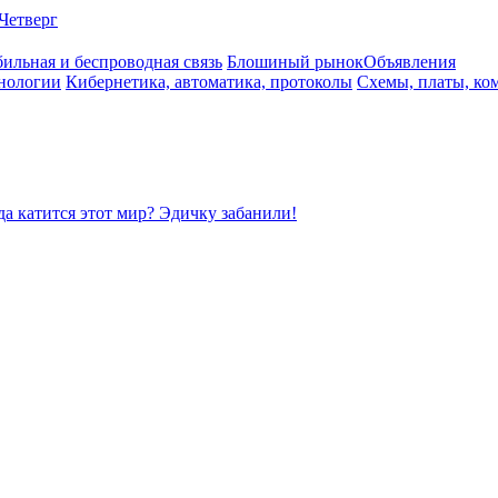
Четверг
ильная и беспроводная связь
Блошиный рынок
Объявления
нологии
Кибернетика, автоматика, протоколы
Схемы, платы, ко
да катится этот мир? Эдичку забанили!