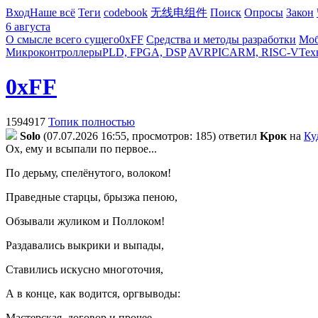
Вход
Наше всё
Теги
codebook
无线电组件
Поиск
Опросы
Закон
6 августа
О смысле всего сущего
0xFF
Средства и методы разработки
Моб
Микроконтроллеры
PLD, FPGA, DSP
AVR
PIC
ARM, RISC-V
Тех
0xFF
1594917
Топик полностью
Solo
(07.07.2026 16:55, просмотров: 185)
ответил
Kpoк
на
Ку
Ох, ему и всыпали по первое...
По дерьму, спелёнутого, волоком!
Праведные старцы, брызжа пеною,
Обзывали жуликом и Поллоком!
Раздавались выкрики и выпады,
Ставились искусно многоточия,
А в конце, как водится, оргвыводы:
Мастерская, договор и прочее...