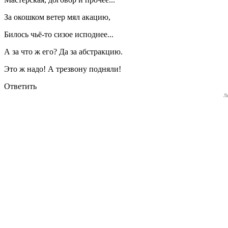
За окошком ветер мял акацию,
Билось чьё-то сизое исподнее...
А за что ж его? Да за абстракцию.
Это ж надо! А трезвону подняли!
Ответить
Л