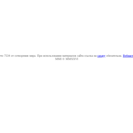
ето 7534 от сотворения мира. При использовании материалов сайта ссылка на
caxapу
обязательна.
Вебмаст
MMI © MMXXVI