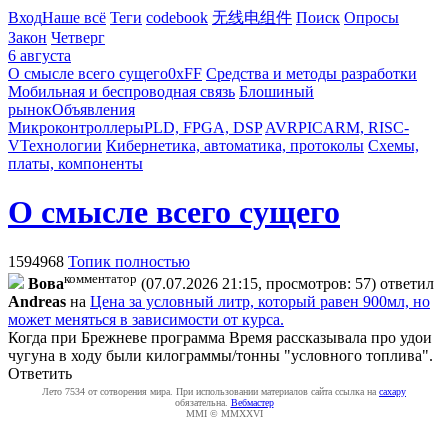
Вход
Наше всё
Теги
codebook
无线电组件
Поиск
Опросы
Закон
Четверг
6 августа
О смысле всего сущего
0xFF
Средства и методы разработки
Мобильная и беспроводная связь
Блошиный
рынок
Объявления
Микроконтроллеры
PLD, FPGA, DSP
AVR
PIC
ARM, RISC-
V
Технологии
Кибернетика, автоматика, протоколы
Схемы,
платы, компоненты
О смысле всего сущего
1594968
Топик полностью
комментатор
Boвa
(07.07.2026 21:15, просмотров: 57)
ответил
Andreas
на
Цена за условный литр, который равен 900мл, но
может меняться в зависимости от курса.
Когда при Брежневе программа Время рассказывала про удои
чугуна в ходу были килограммы/тонны "условного топлива".
Ответить
Лето 7534 от сотворения мира. При использовании материалов сайта ссылка на
caxapу
обязательна.
Вебмастер
MMI © MMXXVI