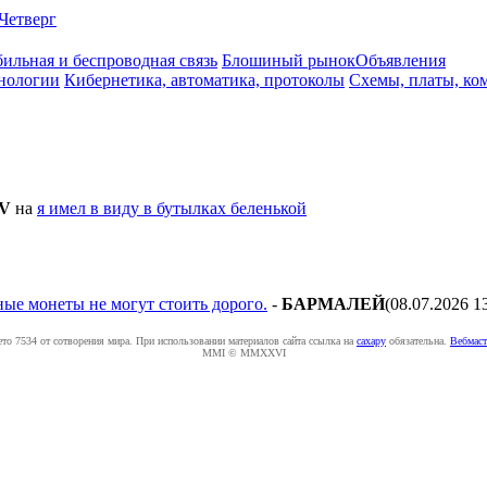
Четверг
ильная и беспроводная связь
Блошиный рынок
Объявления
нологии
Кибернетика, автоматика, протоколы
Схемы, платы, ко
V
на
я имел в виду в бутылках беленькой
ные монеты не могут стоить дорого.
-
БAPMAЛEЙ
(08.07.2026 1
ето 7534 от сотворения мира. При использовании материалов сайта ссылка на
caxapу
обязательна.
Вебмаст
MMI © MMXXVI