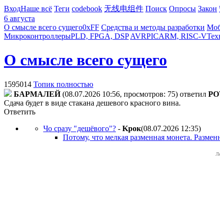
Вход
Наше всё
Теги
codebook
无线电组件
Поиск
Опросы
Закон
6 августа
О смысле всего сущего
0xFF
Средства и методы разработки
Моб
Микроконтроллеры
PLD, FPGA, DSP
AVR
PIC
ARM, RISC-V
Тех
О смысле всего сущего
1595014
Топик полностью
БAPMAЛEЙ
(08.07.2026 10:56, просмотров: 75)
ответил
PO
Сдача будет в виде стакана дешевого красного вина.
Ответить
Чо сразу "дешёвого"?
-
Kpoк
(08.07.2026 12:35
)
Потому, что мелкая разменная монета. Размен
Л