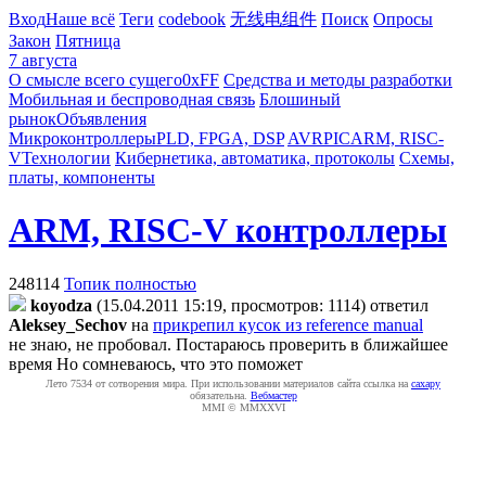
Вход
Наше всё
Теги
codebook
无线电组件
Поиск
Опросы
Закон
Пятница
7 августа
О смысле всего сущего
0xFF
Средства и методы разработки
Мобильная и беспроводная связь
Блошиный
рынок
Объявления
Микроконтроллеры
PLD, FPGA, DSP
AVR
PIC
ARM, RISC-
V
Технологии
Кибернетика, автоматика, протоколы
Схемы,
платы, компоненты
ARM, RISC-V контроллеры
248114
Топик полностью
koyodza
(15.04.2011 15:19, просмотров: 1114)
ответил
Aleksey_Sechov
на
прикрепил кусок из reference manual
не знаю, не пробовал. Постараюсь проверить в ближайшее
время
Но сомневаюсь, что это поможет
Лето 7534 от сотворения мира. При использовании материалов сайта ссылка на
caxapу
обязательна.
Вебмастер
MMI © MMXXVI