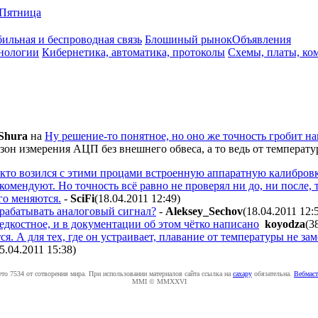
Пятница
ильная и беспроводная связь
Блошиный рынок
Объявления
нологии
Кибернетика, автоматика, протоколы
Схемы, платы, ко
Shura
на
Ну решение-то понятное, но оно же точность гробит н
зон измерения АЦП без внешнего обвеса, а то ведь от температу
 кто возился с этими процами встроенную аппаратную калибровку
комендуют. Но точность всё равно не проверял ни до, ни после, т
го меняются.
-
SciFi
(18.04.2011 12:49
)
брабатывать аналоговый сигнал?
-
Aleksey_Sechov
(18.04.2011 12:
едкостное, и в документации об этом чётко написано
koyodza
(3
. А для тех, где он устраивает, плавание от температуры не зам
15.04.2011 15:38
)
ето 7534 от сотворения мира. При использовании материалов сайта ссылка на
caxapу
обязательна.
Вебмаст
MMI © MMXXVI