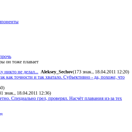
мпоненты
апрочь
ры он тоже плавает
 никто не делал...
Aleksey_Sechov
(173 знак., 18.04.2011 12:20
)
ак как точности и так хватало. Субъективно - да, похоже, что
50
)
81 знак., 18.04.2011 12:36
)
етно. Специально грел, проверял. Насчёт плавания из-за тех
ер