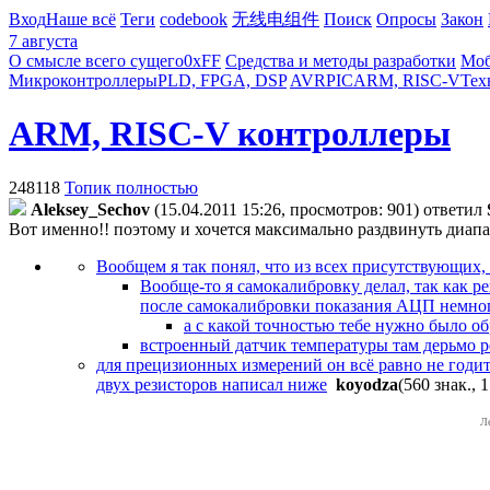
Вход
Наше всё
Теги
codebook
无线电组件
Поиск
Опросы
Закон
7 августа
О смысле всего сущего
0xFF
Средства и методы разработки
Моб
Микроконтроллеры
PLD, FPGA, DSP
AVR
PIC
ARM, RISC-V
Тех
ARM, RISC-V контроллеры
248118
Топик полностью
Aleksey_Sechov
(15.04.2011 15:26, просмотров: 901)
ответил
Вот именно!! поэтому и хочется максимально раздвинуть диапа
Вообщем я так понял, что из всех присутствующих,
Вообще-то я самокалибровку делал, так как ре
после самокалибровки показания АЦП немно
а с какой точностью тебе нужно было о
встроенный датчик температуры там дерьмо р
для прецизионных измерений он всё равно не годится
двух резисторов написал ниже
koyodza
(560 знак., 
Л