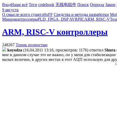
Вход
Наше всё
Теги
codebook
无线电组件
Поиск
Опросы
Закон
9 августа
О смысле всего сущего
0xFF
Средства и методы разработки
Моб
Микроконтроллеры
PLD, FPGA, DSP
AVR
PIC
ARM, RISC-V
Тех
ARM, RISC-V контроллеры
248267
Топик полностью
koyodza
(16.04.2011 13:16, просмотров: 1176)
ответил
Shura
мне в данном случае это не важно, он у меня для стабилизации 
малых величин, в других местах я этот АЦП использую для др
Л