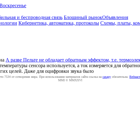
Воскресенье
ильная и беспроводная связь
Блошиный рынок
Объявления
нологии
Кибернетика, автоматика, протоколы
Схемы, платы, ко
на
А разве Пельте не обладает обратным эффектом, т.е. термоэл
температуры сенсора используется, а ток измеряется для обратно
угих целей. Даже для оцифровки звука было
ето 7534 от сотворения мира. При использовании материалов сайта ссылка на
caxapу
обязательна.
Вебмаст
MMI © MMXXVI