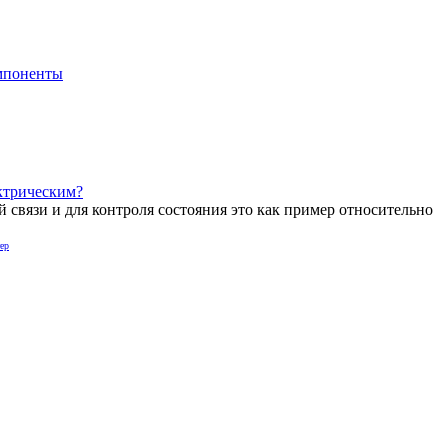
мпоненты
ектрическим?
й связи и для контроля состояния
это как пример относительно
ер