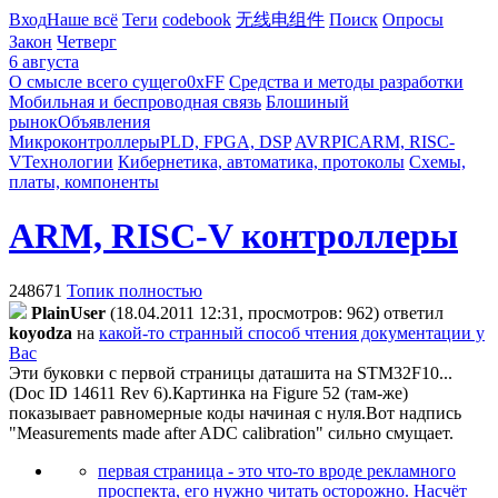
Вход
Наше всё
Теги
codebook
无线电组件
Поиск
Опросы
Закон
Четверг
6 августа
О смысле всего сущего
0xFF
Средства и методы разработки
Мобильная и беспроводная связь
Блошиный
рынок
Объявления
Микроконтроллеры
PLD, FPGA, DSP
AVR
PIC
ARM, RISC-
V
Технологии
Кибернетика, автоматика, протоколы
Схемы,
платы, компоненты
ARM, RISC-V контроллеры
248671
Топик полностью
PlainUser
(18.04.2011 12:31, просмотров: 962)
ответил
koyodza
на
какой-то странный способ чтения документации у
Вас
Эти буковки с первой страницы даташита на STM32F10...
(Doc ID 14611 Rev 6).Картинка на Figure 52 (там-же)
показывает равномерные коды начиная с нуля.Вот надпись
"Measurements made after ADC calibration" сильно смущает.
первая страница - это что-то вроде рекламного
проспекта, его нужно читать осторожно. Насчёт