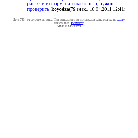
рис.52 и информации около него, нужно
проверить
koyodza
(79 знак., 18.04.2011 12:41
)
Лето 7534 от сотворения мира. При использовании материалов сайта ссылка на
caxapу
обязательна.
Вебмастер
MMI © MMXXVI