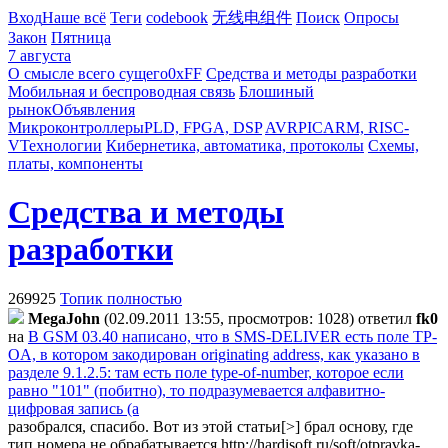
Вход
Наше всё
Теги
codebook
无线电组件
Поиск
Опросы
Закон
Пятница
7 августа
О смысле всего сущего
0xFF
Средства и методы разработки
Мобильная и беспроводная связь
Блошиный
рынок
Объявления
Микроконтроллеры
PLD, FPGA, DSP
AVR
PIC
ARM, RISC-
V
Технологии
Кибернетика, автоматика, протоколы
Схемы,
платы, компоненты
Средства и методы
разработки
269925
Топик полностью
MegaJohn
(02.09.2011 13:55, просмотров: 1028)
ответил
fk0
на
В GSM 03.40 написано, что в SMS-DELIVER есть поле TP-
OA, в котором закодирован originating address, как указано в
разделе 9.1.2.5: там есть поле type-of-number, которое если
равно "101" (побитно), то подразумевается алфавитно-
цифровая запись (а
разобрался, спасибо. Вот из этой статьи[>] брал основу, где
тип номера не обрабатывается
http://hardisoft.ru/soft/otpravka-