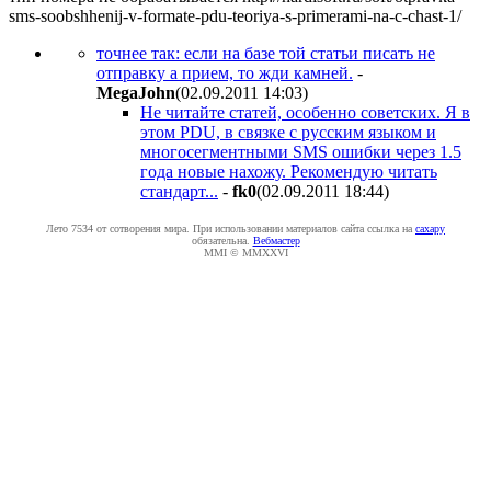
sms-soobshhenij-v-formate-pdu-teoriya-s-primerami-na-c-chast-1/
точнее так: если на базе той статьи писать не
отправку а прием, то жди камней.
-
MegaJohn
(02.09.2011 14:03
)
Не читайте статей, особенно советских. Я в
этом PDU, в связке с русским языком и
многосегментными SMS ошибки через 1.5
года новые нахожу. Рекомендую читать
стандарт...
-
fk0
(02.09.2011 18:44
)
Лето 7534 от сотворения мира. При использовании материалов сайта ссылка на
caxapу
обязательна.
Вебмастер
MMI © MMXXVI