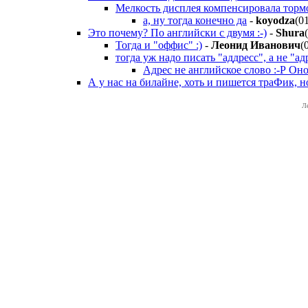
Мелкость дисплея компенсировала тормо
а, ну тогда конечно да
-
koyodza
(0
Это почему? По английски с двумя :-)
-
Shura
Тогда и "оффис" :)
-
Лeoнид Ивaнoвич
(
тогда уж надо писать "аддресс", а не "ад
Адрес не английское слово :-Р Оно 
А у нас на билайне, хоть и пишется траФик, н
Л