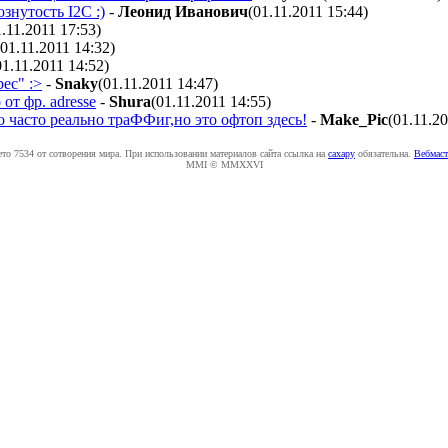
знутость I2C :)
-
Лeoнид Ивaнoвич
(01.11.2011 15:44
)
1.11.2011 17:53
)
(01.11.2011 14:32
)
01.11.2011 14:52
)
рес" :>
-
Snaky
(01.11.2011 14:47
)
от фр. adresse
-
Shura
(01.11.2011 14:55
)
о часто реально траФФиг,но это офтоп здесь!
-
Make_Pic
(01.11.2
ето 7534 от сотворения мира. При использовании материалов сайта ссылка на
caxapу
обязательна.
Вебмаст
MMI © MMXXVI