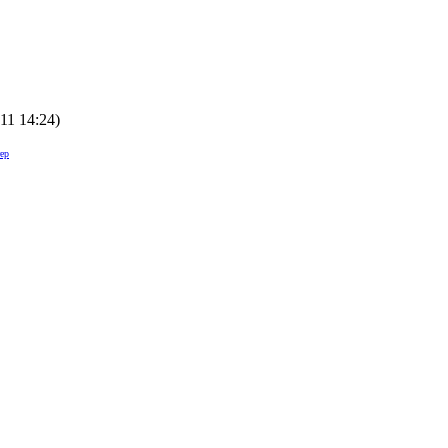
011 14:24
)
ер