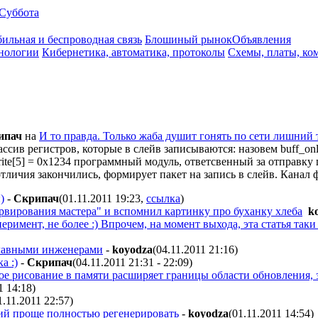
Суббота
ильная и беспроводная связь
Блошиный рынок
Объявления
нологии
Кибернетика, автоматика, протоколы
Схемы, платы, ко
ипач
на
И то правда. Только жаба душит гонять по сети лишний 
ассив регистров, которые в слейв записываются: назовем buff_o
rite[5] = 0x1234 программный модуль, ответсвенный за отправку пр
о отличия закончились, формирует пакет на запись в слейв. Канал
)
-
Скрипач
(01.11.2011 19:23
,
ссылка
)
ервирования мастера" и вспомнил картинку про буханку хлеба
k
римент, не более :) Впрочем, на момент выхода, эта статья так
 главными инженерами
-
koyodza
(04.11.2011 21:16
)
а :)
-
Скрипач
(04.11.2011 21:31 - 22:09
)
е рисование в памяти расширяет границы области обновления, за
1 14:18
)
1.11.2011 22:57
)
кий проще полностью регенерировать
-
koyodza
(01.11.2011 14:54
)