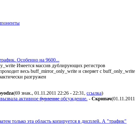
мпоненты
трафик. Особенно на 9600...
nly_write Имеется массив дублирующих регистров
оходит весь buff_mirror_only_write и сверяет с buff_only_write
 фактически разгружен
oyodza
(69 знак., 01.11.2011 22:26 - 22:31
,
ссылка
)
и вызвала активное
бурление
обсуждение.
-
Скрипач
(01.11.2011
тем только эта область копируется в дисплей. А "трафик"