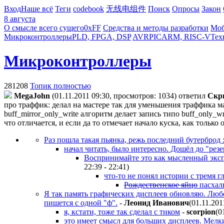
Вход
Наше всё
Теги
codebook
无线电组件
Поиск
Опросы
Закон
8 августа
О смысле всего сущего
0xFF
Средства и методы разработки
Моб
Микроконтроллеры
PLD, FPGA, DSP
AVR
PIC
ARM, RISC-V
Тех
Микроконтроллеры
281208
Топик полностью
MegaJohn
(01.11.2011 09:30, просмотров: 1034)
ответил
Скр
про траффик:
делал на мастере так для уменьшения траффика м
buff_mirror_only_write алгоритм делает запись типо buff_only_w
что отличается, и если да то отмечает начало куска, как тольк
Раз пошла такая пьянка, режь последний бутерброд :
начал читать, было интересно. Дошёл до "рез
Воспринимайте это как мысленный экспе
22:39 - 22:41
)
что-то не понял истории с тремя
Рождественское яйцо
пасхалк
Я так память графических дисплеев обновляю. Любо
пишется с одной "ф".
-
Лeoнид Ивaнoвич
(01.11.201
я, кстати, тоже так сделал с тиком
-
scorpion
(0
это имеет смысл для больших дисплеев. Мел