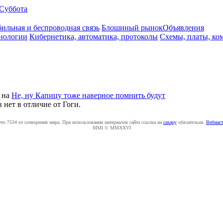
Суббота
ильная и беспроводная связь
Блошиный рынок
Объявления
нологии
Кибернетика, автоматика, протоколы
Схемы, платы, ко
на
Не, ну Капицу тоже наверное помнить будут
 нет в отличие от Гоги.
ето 7534 от сотворения мира. При использовании материалов сайта ссылка на
caxapу
обязательна.
Вебмаст
MMI © MMXXVI