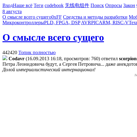
Вход
Наше всё
Теги
codebook
无线电组件
Поиск
Опросы
Закон
8 августа
О смысле всего сущего
0xFF
Средства и методы разработки
Моб
Микроконтроллеры
PLD, FPGA, DSP
AVR
PIC
ARM, RISC-V
Тех
О смысле всего сущего
442420
Топик полностью
Codavr
(16.09.2013 16:18, просмотров: 760)
ответил
scorpion
Петра Леонидовича будут, а Сергея Петровича... даже анекдотов
Долой империалистический интернационал!
Л