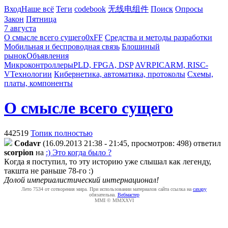
Вход
Наше всё
Теги
codebook
无线电组件
Поиск
Опросы
Закон
Пятница
7 августа
О смысле всего сущего
0xFF
Средства и методы разработки
Мобильная и беспроводная связь
Блошиный
рынок
Объявления
Микроконтроллеры
PLD, FPGA, DSP
AVR
PIC
ARM, RISC-
V
Технологии
Кибернетика, автоматика, протоколы
Схемы,
платы, компоненты
О смысле всего сущего
442519
Топик полностью
Codavr
(16.09.2013 21:38 - 21:45, просмотров: 498)
ответил
scorpion
на
:) Это когда было ?
Кoгда я поступил, то эту историю уже слышал как легенду,
такшта не раньше 78-го :)
Долой империалистический интернационал!
Лето 7534 от сотворения мира. При использовании материалов сайта ссылка на
caxapу
обязательна.
Вебмастер
MMI © MMXXVI