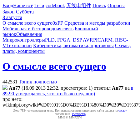
Вход
Наше всё
Теги
codebook
无线电组件
Поиск
Опросы
Закон
Суббота
8 августа
О смысле всего сущего
0xFF
Средства и методы разработки
Мобильная и беспроводная связь
Блошиный
рынок
Объявления
Микроконтроллеры
PLD, FPGA, DSP
AVR
PIC
ARM, RISC-
V
Технологии
Кибернетика, автоматика, протоколы
Схемы,
платы, компоненты
О смысле всего сущего
442531
Топик полностью
Ан77
(16.09.2013 22:32, просмотров: 1)
ответил
Ан77
на
в
89-90 утверждалось, что это было недавно)
про него:
wikimipt.org/wiki/%D0%91%D0%BE%D1%80%D0%B0
Лето 7534 от сотворения мира. При использовании материалов сайта ссылка на
caxapу
обязательна.
Вебмастер
MMI © MMXXVI