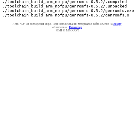
./toolchain_build_arm_nofpu/genromfs-0.5.2/.compiled

./toolchain_build_arm_nofpu/genromfs-0.5.2/.unpacked

./toolchain_build_arm_nofpu/genromfs-0.5.2/genromfs.exe

Лето 7534 от сотворения мира. При использовании материалов сайта ссылка на
caxapу
обязательна.
Вебмастер
MMI © MMXXVI