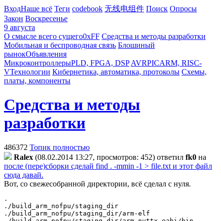
Вход
Наше всё
Теги
codebook
无线电组件
Поиск
Опросы
Закон
Воскресенье
9 августа
О смысле всего сущего
0xFF
Средства и методы разработки
Мобильная и беспроводная связь
Блошиный
рынок
Объявления
Микроконтроллеры
PLD, FPGA, DSP
AVR
PIC
ARM, RISC-
V
Технологии
Кибернетика, автоматика, протоколы
Схемы,
платы, компоненты
Средства и методы
разработки
486372
Топик полностью
Ralex
(08.02.2014 13:27, просмотров: 452)
ответил
fk0
на
после (пере)сборки сделай find . -mmin -1 > file.txt и этот файл
сюда давай.
Вот, со свежесобранной директории, всё сделал с нуля.
.

./build_arm_nofpu/staging_dir

./build_arm_nofpu/staging_dir/arm-elf

./build_arm_nofpu/staging_dir/arm-nuttx-eabi/bin
