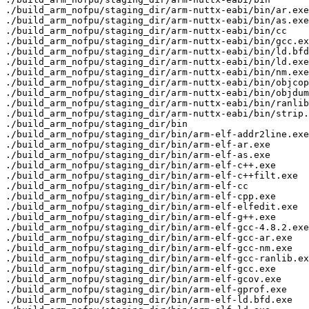
./build_arm_nofpu/staging_dir/arm-nuttx-eabi/bin/ar.exe

./build_arm_nofpu/staging_dir/arm-nuttx-eabi/bin/as.exe

./build_arm_nofpu/staging_dir/arm-nuttx-eabi/bin/cc

./build_arm_nofpu/staging_dir/arm-nuttx-eabi/bin/gcc.ex
./build_arm_nofpu/staging_dir/arm-nuttx-eabi/bin/ld.bfd
./build_arm_nofpu/staging_dir/arm-nuttx-eabi/bin/ld.exe

./build_arm_nofpu/staging_dir/arm-nuttx-eabi/bin/nm.exe

./build_arm_nofpu/staging_dir/arm-nuttx-eabi/bin/objcop
./build_arm_nofpu/staging_dir/arm-nuttx-eabi/bin/objdum
./build_arm_nofpu/staging_dir/arm-nuttx-eabi/bin/ranlib
./build_arm_nofpu/staging_dir/arm-nuttx-eabi/bin/strip.
./build_arm_nofpu/staging_dir/bin

./build_arm_nofpu/staging_dir/bin/arm-elf-addr2line.exe

./build_arm_nofpu/staging_dir/bin/arm-elf-ar.exe

./build_arm_nofpu/staging_dir/bin/arm-elf-as.exe

./build_arm_nofpu/staging_dir/bin/arm-elf-c++.exe

./build_arm_nofpu/staging_dir/bin/arm-elf-c++filt.exe

./build_arm_nofpu/staging_dir/bin/arm-elf-cc

./build_arm_nofpu/staging_dir/bin/arm-elf-cpp.exe

./build_arm_nofpu/staging_dir/bin/arm-elf-elfedit.exe

./build_arm_nofpu/staging_dir/bin/arm-elf-g++.exe

./build_arm_nofpu/staging_dir/bin/arm-elf-gcc-4.8.2.exe

./build_arm_nofpu/staging_dir/bin/arm-elf-gcc-ar.exe

./build_arm_nofpu/staging_dir/bin/arm-elf-gcc-nm.exe

./build_arm_nofpu/staging_dir/bin/arm-elf-gcc-ranlib.ex
./build_arm_nofpu/staging_dir/bin/arm-elf-gcc.exe

./build_arm_nofpu/staging_dir/bin/arm-elf-gcov.exe

./build_arm_nofpu/staging_dir/bin/arm-elf-gprof.exe

./build_arm_nofpu/staging_dir/bin/arm-elf-ld.bfd.exe
