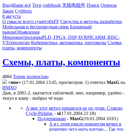
Вход
Наше всё
Теги
codebook
无线电组件
Поиск
Опросы
Закон
Суббота
8 августа
О смысле всего сущего
0xFF
Средства и методы разработки
Мобильная и беспроводная связь
Блошиный
рынок
Объявления
Микроконтроллеры
PLD, FPGA, DSP
AVR
PIC
ARM, RISC-
V
Технологии
Кибернетика, автоматика, протоколы
Схемы,
платы, компоненты
Схемы, платы, компоненты
4884
Топик полностью
=mse=
(17.01.2004 13:45, просмотров: 1)
ответил
MaxG
на
ИМХО
Дык, в 2001-2, хватается табличкой, мне, например, удобно -
ткнул в кашу - выбрал чё надо
А мне этот метод пришелся не по душе. Ставлю
Cycle-Picking.
-
si
(17.01.2004 21:18
)
Поддерживаю
-
MaxG
(19.01.2004 10:01
)
А я с этим цикло-пикингом вечно в
properties чего-нить влетаю... Так что