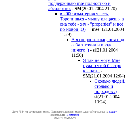
поддерживаю mse полностью и
абсолютно.
-
SM
(20.01.2004 21:20
)
в 2000 изматерился весь.
Торопишься - мышу клацаешь, а
она тебе - хач - "properties" и всё
по-новой ;О)
-
=mse=
(21.01.2004
11:29
)
А я скорость клацания под
себя заточил и вроде
ничего :)
-
si
(21.01.2004
11:50
)
Я так не могу. Мне
нужно чтоб быстро
клацать!
-
SM
(21.01.2004 12:04
)
Сколько людей,
столько и
подходов :)
-
si
(21.01.2004
13:24
)
Лето 7534 от сотворения мира. При использовании материалов сайта ссылка на
caxapу
обязательна.
Вебмастер
MMI © MMXXVI