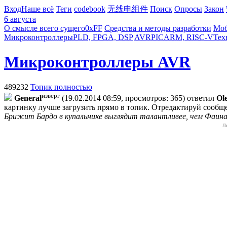
Вход
Наше всё
Теги
codebook
无线电组件
Поиск
Опросы
Закон
6 августа
О смысле всего сущего
0xFF
Средства и методы разработки
Моб
Микроконтроллеры
PLD, FPGA, DSP
AVR
PIC
ARM, RISC-V
Тех
Микроконтроллеры AVR
489232
Топик полностью
изверг
General
(19.02.2014 08:59, просмотров: 365)
ответил
Ol
картинку лучше загрузить прямо в топик. Отредактируй сообщ
Брижит Бардо в купальнике выглядит талантливее, чем Фаин
Л