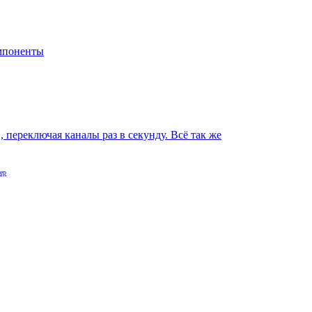
мпоненты
переключая каналы раз в секунду. Всё так же
ер