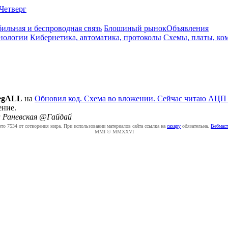
Четверг
ильная и беспроводная связь
Блошиный рынок
Объявления
нологии
Кибернетика, автоматика, протоколы
Схемы, платы, ко
egALL
на
Обновил код. Схема во вложении. Сейчас читаю АЦП , 
ение.
а Раневская @Гайдай
ето 7534 от сотворения мира. При использовании материалов сайта ссылка на
caxapу
обязательна.
Вебмаст
MMI © MMXXVI