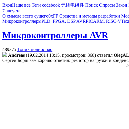
Вход
Наше всё
Теги
codebook
无线电组件
Поиск
Опросы
Закон
7 августа
О смысле всего сущего
0xFF
Средства и методы разработки
Моб
Микроконтроллеры
PLD, FPGA, DSP
AVR
PIC
ARM, RISC-V
Тех
Микроконтроллеры AVR
489375
Топик полностью
Andreas
(19.02.2014 13:15, просмотров: 368)
ответил
OlegA
Сергей Борщ вам хорошо ответил: резистор нагрузки и конденса
Л