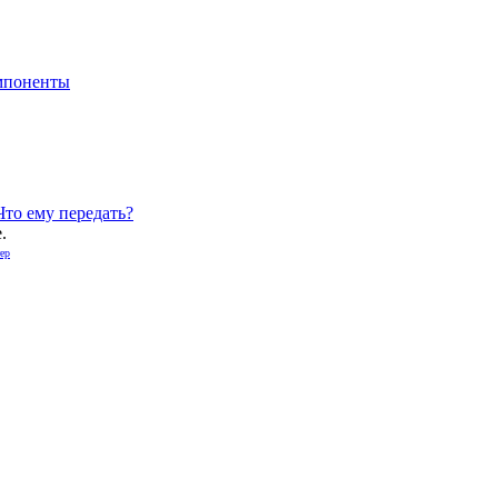
мпоненты
Что ему передать?
.
ер