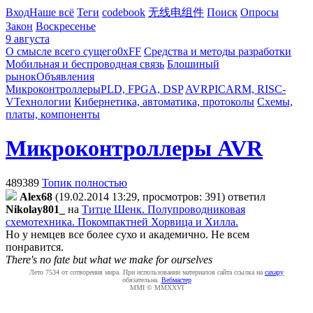
Вход
Наше всё
Теги
codebook
无线电组件
Поиск
Опросы
Закон
Воскресенье
9 августа
О смысле всего сущего
0xFF
Средства и методы разработки
Мобильная и беспроводная связь
Блошиный
рынок
Объявления
Микроконтроллеры
PLD, FPGA, DSP
AVR
PIC
ARM, RISC-
V
Технологии
Кибернетика, автоматика, протоколы
Схемы,
платы, компоненты
Микроконтроллеры AVR
489389
Топик полностью
Alex68
(19.02.2014 13:29, просмотров: 391)
ответил
Nikolay801_
на
Титце Шенк. Полупроводниковая
схемотехника. Покомпактней Хорвица и Хилла.
Но у немцев все более сухо и академично. Не всем
понравится.
There's no fate but what we make for ourselves
Лето 7534 от сотворения мира. При использовании материалов сайта ссылка на
caxapу
обязательна.
Вебмастер
MMI © MMXXVI