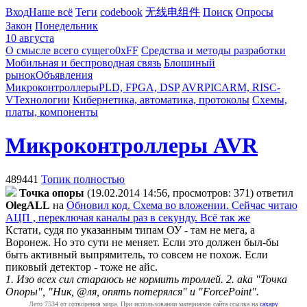
Вход
Наше всё
Теги
codebook
无线电组件
Поиск
Опросы
Закон
Понедельник
10 августа
О смысле всего сущего
0xFF
Средства и методы разработки
Мобильная и беспроводная связь
Блошиный
рынок
Объявления
Микроконтроллеры
PLD, FPGA, DSP
AVR
PIC
ARM, RISC-
V
Технологии
Кибернетика, автоматика, протоколы
Схемы,
платы, компоненты
Микроконтроллеры AVR
489441
Топик полностью
Точка опоры
(19.02.2014 14:56, просмотров: 371)
ответил
OlegALL
на
Обновил код. Схема во вложении. Сейчас читаю
АЦП , переключая каналы раз в секунду. Всё так же
Кстати, судя по указанным типам ОУ - там не мега, а
Воронеж. Но это сути не меняет. Если это должен был-бы
быть активный выпрямитель, то совсем не похож. Если
пиковый детектор - тоже не айс.
1. Изо всех сил стараюсь не кормить троллей. 2. aka "Точка
Опоры", "Ник, @ля, опять потерялся" и "ForcePoint".
Лето 7534 от сотворения мира. При использовании материалов сайта ссылка на
caxapу