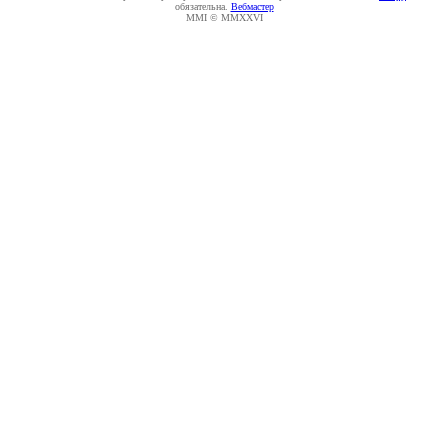
обязательна.
Вебмастер
MMI © MMXXVI