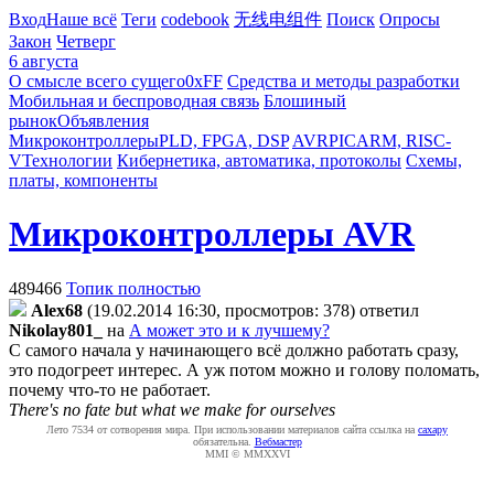
Вход
Наше всё
Теги
codebook
无线电组件
Поиск
Опросы
Закон
Четверг
6 августа
О смысле всего сущего
0xFF
Средства и методы разработки
Мобильная и беспроводная связь
Блошиный
рынок
Объявления
Микроконтроллеры
PLD, FPGA, DSP
AVR
PIC
ARM, RISC-
V
Технологии
Кибернетика, автоматика, протоколы
Схемы,
платы, компоненты
Микроконтроллеры AVR
489466
Топик полностью
Alex68
(19.02.2014 16:30, просмотров: 378)
ответил
Nikolay801_
на
А может это и к лучшему?
С самого начала у начинающего всё должно работать сразу,
это подогреет интерес. А уж потом можно и голову поломать,
почему что-то не работает.
There's no fate but what we make for ourselves
Лето 7534 от сотворения мира. При использовании материалов сайта ссылка на
caxapу
обязательна.
Вебмастер
MMI © MMXXVI