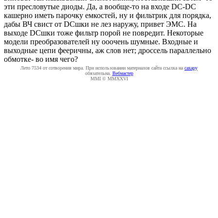
эти пресловутые диоды. Да, а вообще-то на входе DC-DC
кашерно иметь парочку емкостей, ну и фильтрик для порядка,
дабы ВЧ свист от DCшки не лез наружу, привет ЭМС. На
выходе DCшки тоже фильтр порой не повредит. Некоторые
модели преобразователей ну ооочень шумные. Входные и
выходные цепи фееричны, аж слов нет; дроссель параллельно
обмотке- во имя чего?
Лето 7534 от сотворения мира. При использовании материалов сайта ссылка на
caxapу
обязательна.
Вебмастер
MMI © MMXXVI