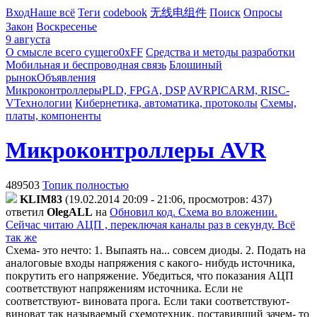
Вход
Наше всё
Теги
codebook
无线电组件
Поиск
Опросы
Закон
Воскресенье
9 августа
О смысле всего сущего
0xFF
Средства и методы разработки
Мобильная и беспроводная связь
Блошиный
рынок
Объявления
Микроконтроллеры
PLD, FPGA, DSP
AVR
PIC
ARM, RISC-
V
Технологии
Кибернетика, автоматика, протоколы
Схемы,
платы, компоненты
Микроконтроллеры AVR
489503
Топик полностью
KLIM83
(19.02.2014 20:09 - 21:06, просмотров: 437)
ответил
OlegALL
на
Обновил код. Схема во вложении.
Сейчас читаю АЦП , переключая каналы раз в секунду. Всё
так же
Схема- это нечто: 1. Выпаять на... совсем диоды. 2. Подать на
аналоговые входы напряжения с какого- нибудь источника,
покрутить его напряжение. Убедиться, что показания АЦП
соответствуют напряжениям источника. Если не
соответствуют-
виновата прога. Если таки соответствуют-
виноват так называемый схемотехник, поставивший зачем- то