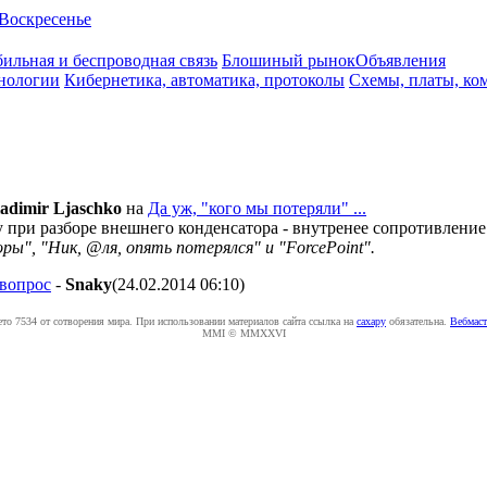
Воскресенье
ильная и беспроводная связь
Блошиный рынок
Объявления
нологии
Кибернетика, автоматика, протоколы
Схемы, платы, ко
adimir Ljaschko
на
Да уж, "кого мы потеряли" ...
у при разборе внешнего конденсатора - внутренее сопротивление
оры", "Ник, @ля, опять потерялся" и "ForcePoint".
 вопрос
-
Snaky
(24.02.2014 06:10
)
ето 7534 от сотворения мира. При использовании материалов сайта ссылка на
caxapу
обязательна.
Вебмаст
MMI © MMXXVI