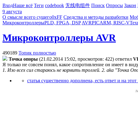
Вход
Наше всё
Теги
codebook
无线电组件
Поиск
Опросы
Закон
9 августа
О смысле всего сущего
0xFF
Средства и методы разработки
Моб
Микроконтроллеры
PLD, FPGA, DSP
AVR
PIC
ARM, RISC-V
Тех
Микроконтроллеры AVR
490189
Топик полностью
Точка опоры
(21.02.2014 15:02, просмотров: 422)
ответил
Vl
Я только не совсем понял, какое сопротивление он имеет в вид
1. Изо всех сил стараюсь не кормить троллей. 2. aka "Точка Оп
статья существенно дополнена, есть ответ и на этот
Л