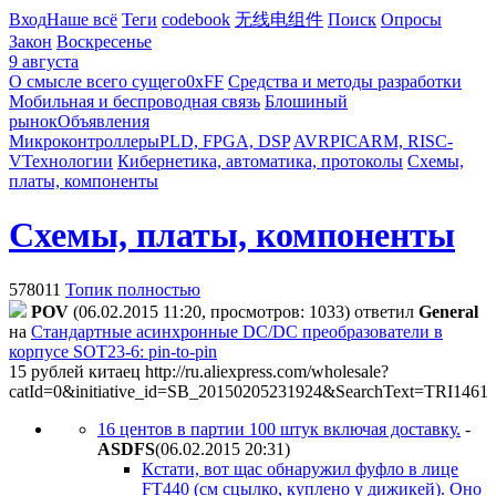
Вход
Наше всё
Теги
codebook
无线电组件
Поиск
Опросы
Закон
Воскресенье
9 августа
О смысле всего сущего
0xFF
Средства и методы разработки
Мобильная и беспроводная связь
Блошиный
рынок
Объявления
Микроконтроллеры
PLD, FPGA, DSP
AVR
PIC
ARM, RISC-
V
Технологии
Кибернетика, автоматика, протоколы
Схемы,
платы, компоненты
Схемы, платы, компоненты
578011
Топик полностью
POV
(06.02.2015 11:20, просмотров: 1033)
ответил
General
на
Стандартные асинхронные DC/DC преобразователи в
корпусе SOT23-6: pin-to-pin
15 рублей китаец
http://ru.aliexpress.com/wholesale?
catId=0&initiative_id=SB_20150205231924&SearchText=TRI1461
16 центов в партии 100 штук включая доставку.
-
ASDFS
(06.02.2015 20:31
)
Кстати, вот щас обнаружил фуфло в лице
FT440 (см сцылко, куплено у дижикей). Оно