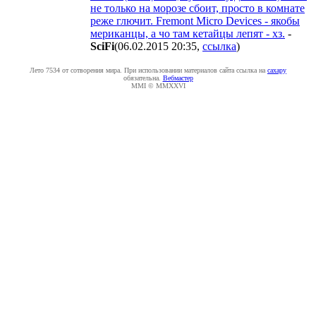
не только на морозе сбоит, просто в комнате
реже глючит. Fremont Micro Devices - якобы
мериканцы, а чо там кетайцы лепят - хз.
-
SciFi
(06.02.2015 20:35
,
ссылка
)
Лето 7534 от сотворения мира. При использовании материалов сайта ссылка на
caxapу
обязательна.
Вебмастер
MMI © MMXXVI