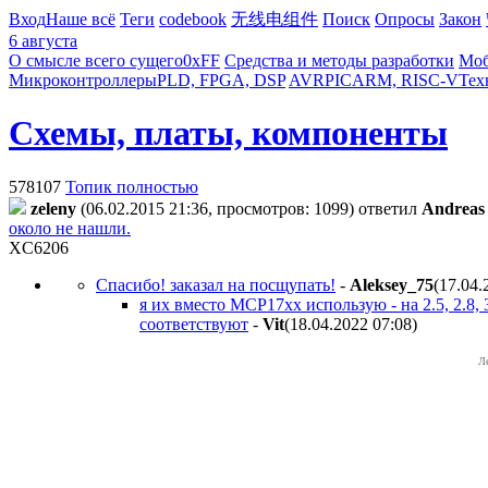
Вход
Наше всё
Теги
codebook
无线电组件
Поиск
Опросы
Закон
6 августа
О смысле всего сущего
0xFF
Средства и методы разработки
Моб
Микроконтроллеры
PLD, FPGA, DSP
AVR
PIC
ARM, RISC-V
Тех
Схемы, платы, компоненты
578107
Топик полностью
zeleny
(06.02.2015 21:36, просмотров: 1099)
ответил
Andreas
около не нашли.
XC6206
Спасибо! заказал на посщупать!
-
Aleksey_75
(17.04.
я их вместо MCP17xx использую - на 2.5, 2.8,
соответствуют
-
Vit
(18.04.2022 07:08
)
Л