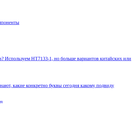
мпоненты
в? Используем HT7133-1, но больше вариантов китайских или
ы знают, какие конкретно буквы сегодня какому подвиду
ер