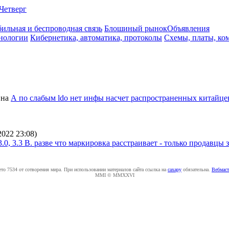
Четверг
ильная и беспроводная связь
Блошиный рынок
Объявления
нологии
Кибернетика, автоматика, протоколы
Схемы, платы, ко
на
А по слабым ldo нет инфы насчет распространенных китайце
2022 23:08
)
 3.0, 3.3 В. разве что маркировка расстраивает - только продавц
ето 7534 от сотворения мира. При использовании материалов сайта ссылка на
caxapу
обязательна.
Вебмаст
MMI © MMXXVI