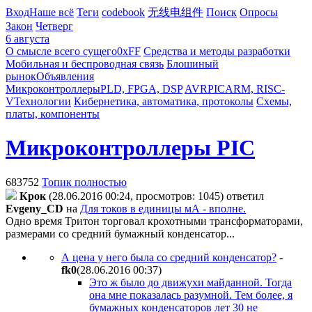
Вход
Наше всё
Теги
codebook
无线电组件
Поиск
Опросы
Закон
Четверг
6 августа
О смысле всего сущего
0xFF
Средства и методы разработки
Мобильная и беспроводная связь
Блошиный
рынок
Объявления
Микроконтроллеры
PLD, FPGA, DSP
AVR
PIC
ARM, RISC-
V
Технологии
Кибернетика, автоматика, протоколы
Схемы,
платы, компоненты
Микроконтроллеры PIC
683752
Топик полностью
Крок
(28.06.2016 00:24, просмотров: 1045)
ответил
Evgeny_CD
на
Для токов в единицы мА - вполне.
Одно время Тритон торговал крохотными трансформаторами,
размерами со средний бумажный конденсатор...
А цена у него была со средний конденсатор?
-
fk0
(28.06.2016 00:37
)
Это ж было до движухи майданной. Тогда
она мне показалась разумной. Тем более, я
бумажных конденсаторов лет 30 не