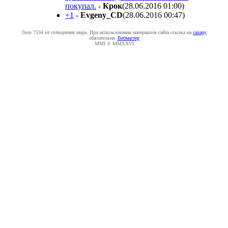
покупал.
-
Крок
(28.06.2016 01:00
)
+1
-
Evgeny_CD
(28.06.2016 00:47
)
Лето 7534 от сотворения мира. При использовании материалов сайта ссылка на
caxapу
обязательна.
Вебмастер
MMI © MMXXVI