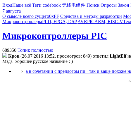
Вход
Наше всё
Теги
codebook
无线电组件
Поиск
Опросы
Закон
7 августа
О смысле всего сущего
0xFF
Средства и методы разработки
Моб
Микроконтроллеры
PLD, FPGA, DSP
AVR
PIC
ARM, RISC-V
Тех
Микроконтроллеры PIC
689350
Топик полностью
Крок
(26.07.2016 13:52, просмотров: 849)
ответил
LightElf
н
Мзда -хорошее русское название :-)
а в сочетании с предлогом пи - так и ваще похоже н
Л