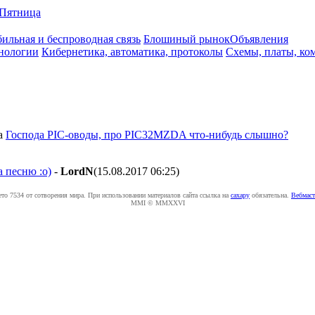
Пятница
ильная и беспроводная связь
Блошиный рынок
Объявления
нологии
Кибернетика, автоматика, протоколы
Схемы, платы, ко
а
Господа PIC-оводы, про PIC32MZDA что-нибудь слышно?
а песню :о)
-
LordN
(15.08.2017 06:25
)
ето 7534 от сотворения мира. При использовании материалов сайта ссылка на
caxapу
обязательна.
Вебмаст
MMI © MMXXVI