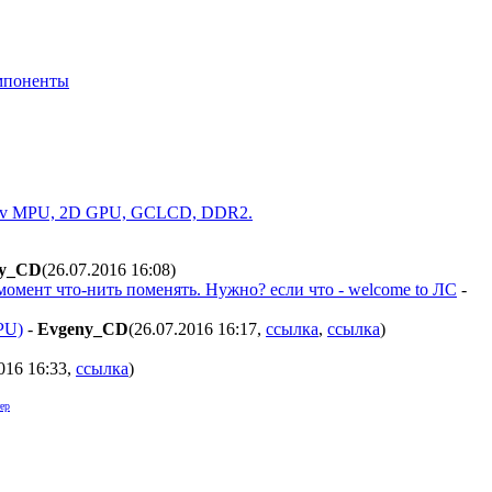
мпоненты
Aptiv MPU, 2D GPU, GCLCD, DDR2.
ny_CD
(26.07.2016 16:08
)
омент что-нить поменять. Нужно? если что - welcome to ЛС
-
PU)
-
Evgeny_CD
(26.07.2016 16:17
,
ссылка
,
ссылка
)
016 16:33
,
ссылка
)
ер