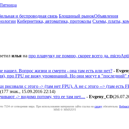
Пятница
ильная и беспроводная связь
Блошиный рынок
Объявления
нологии
Кибернетика, автоматика, протоколы
Схемы, платы, ко
ветил
илья
на
про плавучку не помню, скорее всего да. micro
е нашел. Вопрос жизни и смерти - она там есть или нет?
-
Evge
ия), про FPU не вижу упоминаний. Но они могут в "последний" м
рисовали с этого -> (там нет FPU). А не с этого --> (там есть F
(177 знак., 15.09.2016 22:14
)
ивают -> видимо потому, что ее там нет....
-
Evgeny_CD
(26.07.2
ето 7534 от сотворения мира. При использовании материалов сайта ссылка на
caxapу
обязательна.
Вебмаст
MMI © MMXXVI