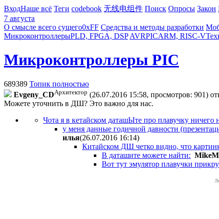
Вход
Наше всё
Теги
codebook
无线电组件
Поиск
Опросы
Закон
7 августа
О смысле всего сущего
0xFF
Средства и методы разработки
Моб
Микроконтроллеры
PLD, FPGA, DSP
AVR
PIC
ARM, RISC-V
Тех
Микроконтроллеры PIC
689389
Топик полностью
Архитектор
Evgeny_CD
(26.07.2016 15:58, просмотров: 901)
от
Можете уточнить в ДШ? Это важно для нас.
Чота я в кетайском даташЫте про плавучку ничего н
у меня данные годичной давности (презентац
илья
(26.07.2016 16:14
)
Китайском ДШ четко видно, что картинки 
В даташите можете найти:
MikeM
Вот тут эмулятор плавучки прикруч
Л