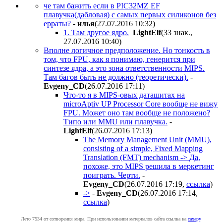
че там бажить если в PIC32MZ EF
плавучка(дабловая) с самых первых силиконов без
ерраты?
-
илья
(27.07.2016 10:32
)
1. Там другое ядро.
LightElf
(33 знак.,
27.07.2016 10:40
)
Вполне логичное предположение. Но тонкость в
том, что FPU, как я понимаю, генерится при
синтезе ядра, а это зона ответственности MIPS.
Там багов быть не должно (теоретически).
-
Evgeny_CD
(26.07.2016 17:11
)
Что-то я в MIPS-овых даташитах на
microAptiv UP Processor Core вообще не вижу
FPU. Может оно там вообще не положено?
Типо или MMU или плавучка.
-
LightElf
(26.07.2016 17:13
)
The Memory Management Unit (MMU),
consisting of a simple, Fixed Mapping
Translation (FMT) mechanism -> Да,
похоже, это MIPS решила в меркетинг
поиграть. Черти.
-
Evgeny_CD
(26.07.2016 17:19
,
ссылка
)
->
-
Evgeny_CD
(26.07.2016 17:14
,
ссылка
)
Лето 7534 от сотворения мира. При использовании материалов сайта ссылка на
caxapу