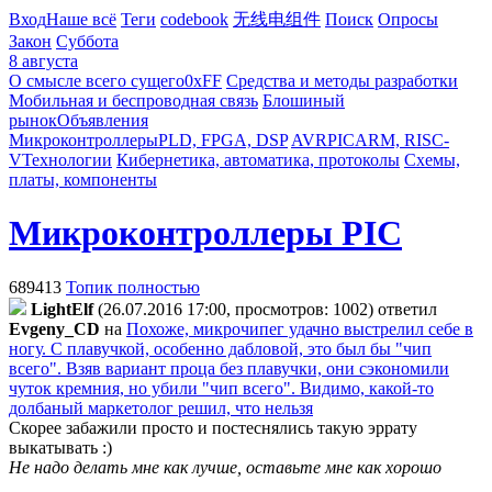
Вход
Наше всё
Теги
codebook
无线电组件
Поиск
Опросы
Закон
Суббота
8 августа
О смысле всего сущего
0xFF
Средства и методы разработки
Мобильная и беспроводная связь
Блошиный
рынок
Объявления
Микроконтроллеры
PLD, FPGA, DSP
AVR
PIC
ARM, RISC-
V
Технологии
Кибернетика, автоматика, протоколы
Схемы,
платы, компоненты
Микроконтроллеры PIC
689413
Топик полностью
LightElf
(26.07.2016 17:00, просмотров: 1002)
ответил
Evgeny_CD
на
Похоже, микрочипег удачно выстрелил себе в
ногу. С плавучкой, особенно дабловой, это был бы "чип
всего". Взяв вариант проца без плавучки, они сэкономили
чуток кремния, но убили "чип всего". Видимо, какой-то
долбаный маркетолог решил, что нельзя
Скорее забажили просто и постеснялись такую эррату
выкатывать :)
Не надо делать мне как лучше, оставьте мне как хорошо