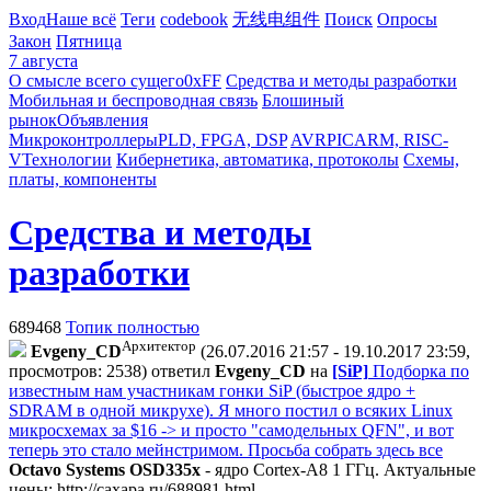
Вход
Наше всё
Теги
codebook
无线电组件
Поиск
Опросы
Закон
Пятница
7 августа
О смысле всего сущего
0xFF
Средства и методы разработки
Мобильная и беспроводная связь
Блошиный
рынок
Объявления
Микроконтроллеры
PLD, FPGA, DSP
AVR
PIC
ARM, RISC-
V
Технологии
Кибернетика, автоматика, протоколы
Схемы,
платы, компоненты
Средства и методы
разработки
689468
Топик полностью
Архитектор
Evgeny_CD
(26.07.2016 21:57 - 19.10.2017 23:59,
просмотров: 2538)
ответил
Evgeny_CD
на
[SiP]
Подборка по
известным нам участникам гонки SiP (быстрое ядро +
SDRAM в одной микрухе). Я много постил о всяких Linux
микросхемах за $16 -> и просто "самодельных QFN", и вот
теперь это стало мейнстримом. Просьба собрать здесь все
Octavo Systems OSD335x
- ядро Cortex-A8 1 ГГц. Актуальные
цены:
http://caxapa.ru/688981.html