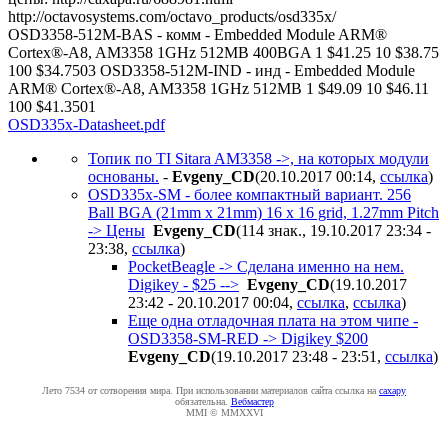
http://octavosystems.com/octavo_products/osd335x/
OSD3358-512M-BAS - комм - Embedded Module ARM®
Cortex®-A8, AM3358 1GHz 512MB 400BGA 1 $41.25 10 $38.75
100 $34.7503 OSD3358-512M-IND - инд - Embedded Module
ARM® Cortex®-A8, AM3358 1GHz 512MB 1 $49.09 10 $46.11
100 $41.3501
OSD335x-Datasheet.pdf
Топик по TI Sitara AM3358 ->, на которых модули
основаны.
-
Evgeny_CD
(20.10.2017 00:14
,
ссылка
)
OSD335x-SM - более компактный вариант. 256
Ball BGA (21mm x 21mm) 16 x 16 grid, 1.27mm Pitch
-> Цены
Evgeny_CD
(114 знак., 19.10.2017 23:34 -
23:38
,
ссылка
)
PocketBeagle -> Сделана именно на нем.
Digikey - $25 -->
Evgeny_CD
(19.10.2017
23:42 - 20.10.2017 00:04
,
ссылка
,
ссылка
)
Еще одна отладочная плата на этом чипе -
OSD3358-SM-RED -> Digikey $200
Evgeny_CD
(19.10.2017 23:48 - 23:51
,
ссылка
)
Лето 7534 от сотворения мира. При использовании материалов сайта ссылка на
caxapу
обязательна.
Вебмастер
MMI © MMXXVI