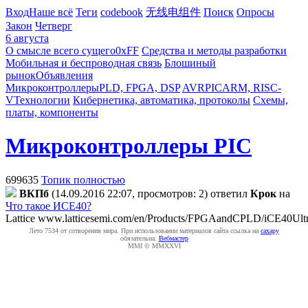
Вход
Наше всё
Теги
codebook
无线电组件
Поиск
Опросы
Закон
Четверг
6 августа
О смысле всего сущего
0xFF
Средства и методы разработки
Мобильная и беспроводная связь
Блошиный
рынок
Объявления
Микроконтроллеры
PLD, FPGA, DSP
AVR
PIC
ARM, RISC-
V
Технологии
Кибернетика, автоматика, протоколы
Схемы,
платы, компоненты
Микроконтроллеры PIC
699635
Топик полностью
ВКПб
(14.09.2016 22:07, просмотров: 2)
ответил
Крок
на
Что такое ИСЕ40?
Lattice
www.latticesemi.com/en/Products/FPGAandCPLD/iCE40Ultr
Лето 7534 от сотворения мира. При использовании материалов сайта ссылка на
caxapу
обязательна.
Вебмастер
MMI © MMXXVI