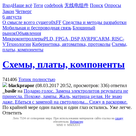
Вход
Наше всё
Теги
codebook
无线电组件
Поиск
Опросы
Закон
Четверг
6 августа
О смысле всего сущего
0xFF
Средства и методы разработки
Мобильная и беспроводная связь
Блошиный
рынок
Объявления
Микроконтроллеры
PLD, FPGA, DSP
AVR
PIC
ARM, RISC-
V
Технологии
Кибернетика, автоматика, протоколы
Схемы,
платы, компоненты
Схемы, платы, компоненты
741406
Топик полностью
blackprapor
(08.03.2017 20:52, просмотров: 336)
ответил
_basile
на
Подарю голос. Замена электролитов результата не
принесла. Похоже, лампы. Жаль, матрица целая. Не знаю
даже. Ебаться с заменой на светодиоды... Сижу в раскоряке.
По крайней мере один палец и один глаз остались. Уже легче.
Ответить
Лето 7534 от сотворения мира. При использовании материалов сайта ссылка на
caxapу
обязательна.
Вебмастер
MMI © MMXXVI