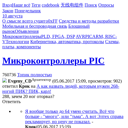
Вход
Наше всё
Теги
codebook
无线电组件
Поиск
Опросы
Закон
Понедельник
10 августа
О смысле всего сущего
0xFF
Средства и методы разработки
Мобильная и беспроводная связь
Блошиный
рынок
Объявления
Микроконтроллеры
PLD, FPGA, DSP
AVR
PIC
ARM, RISC-
V
Технологии
Кибернетика, автоматика, протоколы
Схемы,
платы, компоненты
Микроконтроллеры PIC
760736
Топик полностью
Архитектор
Evgeny_CD
(05.06.2017 15:09, просмотров: 902)
ответил
Крок
на
А как назвать людей, которым нужен 268-
ногий ПИК? ПИК, карл!
288, зачем 20 ног оторвал?
Ответить
Я вообще только до 64 умею считать. Всё что
больше - "много", или "тьма". А вот Элтех справа
рекламирует, но цену не показал.
-
Крок
(05.06.2017 15:19
)