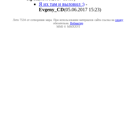
Я их там и выловил :)
-
Evgeny_CD
(05.06.2017 15:23
)
Лето 7534 от сотворения мира. При использовании материалов сайта ссылка на
caxapу
обязательна.
Вебмастер
MMI © MMXXVI