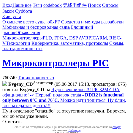
Вход
Наше всё
Теги
codebook
无线电组件
Поиск
Опросы
Закон
Суббота
8 августа
О смысле всего сущего
0xFF
Средства и методы разработки
Мобильная и беспроводная связь
Блошиный
рынок
Объявления
Микроконтроллеры
PLD, FPGA, DSP
AVR
PIC
ARM, RISC-
V
Технологии
Кибернетика, автоматика, протоколы
Схемы,
платы, компоненты
Микроконтроллеры PIC
760740
Топик полностью
Архитектор
Evgeny_CD
(05.06.2017 15:13, просмотров: 675)
ответил
Evgeny_CD
на
Чудо свершилось!!! PIC32MZ DA
официально! -> Первый подарок errata -
DDR2 is functional
only between 0°C and 70°C
. Можно идти топиться. Ну блин,
вот нахера так делать!!!
Ну и отдельное "спасибо" за отсутствие плавучки. Впрочем,
мы об этом уже знали.
Ответить
Лето 7534 от сотворения мира. При использовании материалов сайта ссылка на
caxapу
обязательна.
Вебмастер