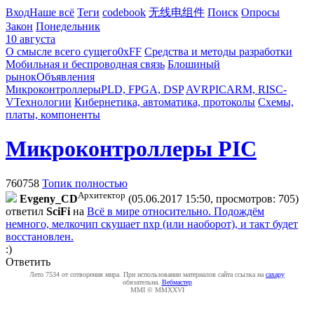
Вход
Наше всё
Теги
codebook
无线电组件
Поиск
Опросы
Закон
Понедельник
10 августа
О смысле всего сущего
0xFF
Средства и методы разработки
Мобильная и беспроводная связь
Блошиный
рынок
Объявления
Микроконтроллеры
PLD, FPGA, DSP
AVR
PIC
ARM, RISC-
V
Технологии
Кибернетика, автоматика, протоколы
Схемы,
платы, компоненты
Микроконтроллеры PIC
760758
Топик полностью
Архитектор
Evgeny_CD
(05.06.2017 15:50, просмотров: 705)
ответил
SciFi
на
Всё в мире относительно. Подождём
немного, мелкочип скушает nxp (или наоборот), и такт будет
восстановлен.
:)
Ответить
Лето 7534 от сотворения мира. При использовании материалов сайта ссылка на
caxapу
обязательна.
Вебмастер
MMI © MMXXVI