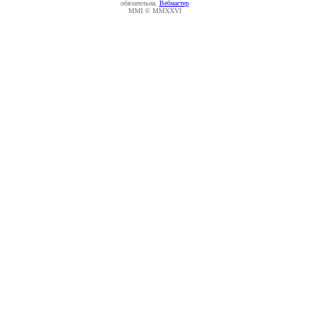
обязательна.
Вебмастер
MMI © MMXXVI