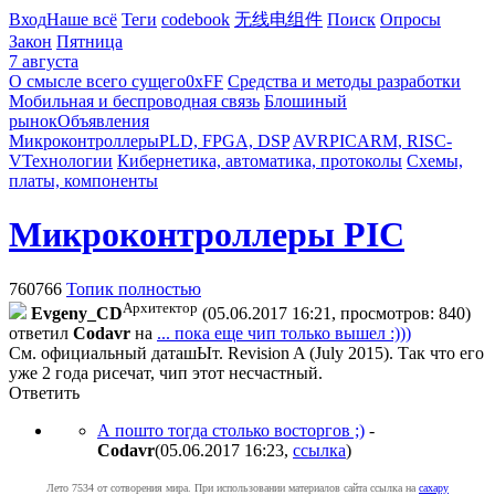
Вход
Наше всё
Теги
codebook
无线电组件
Поиск
Опросы
Закон
Пятница
7 августа
О смысле всего сущего
0xFF
Средства и методы разработки
Мобильная и беспроводная связь
Блошиный
рынок
Объявления
Микроконтроллеры
PLD, FPGA, DSP
AVR
PIC
ARM, RISC-
V
Технологии
Кибернетика, автоматика, протоколы
Схемы,
платы, компоненты
Микроконтроллеры PIC
760766
Топик полностью
Архитектор
Evgeny_CD
(05.06.2017 16:21, просмотров: 840)
ответил
Codavr
на
... пока еще чип только вышел :)))
См. официальный даташЫт. Revision A (July 2015). Так что его
уже 2 года рисечат, чип этот несчастный.
Ответить
А пошто тогда столько восторгов ;)
-
Codavr
(05.06.2017 16:23
,
ссылка
)
Лето 7534 от сотворения мира. При использовании материалов сайта ссылка на
caxapу