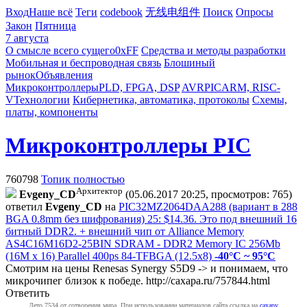
Вход
Наше всё
Теги
codebook
无线电组件
Поиск
Опросы
Закон
Пятница
7 августа
О смысле всего сущего
0xFF
Средства и методы разработки
Мобильная и беспроводная связь
Блошиный
рынок
Объявления
Микроконтроллеры
PLD, FPGA, DSP
AVR
PIC
ARM, RISC-
V
Технологии
Кибернетика, автоматика, протоколы
Схемы,
платы, компоненты
Микроконтроллеры PIC
760798
Топик полностью
Архитектор
Evgeny_CD
(05.06.2017 20:25, просмотров: 765)
ответил
Evgeny_CD
на
PIC32MZ2064DAA288 (вариант в 288
BGA 0.8mm без шифрования) 25: $14.36. Это под внешний 16
битный DDR2. + внешний чип от Alliance Memory
AS4C16M16D2-25BIN SDRAM - DDR2 Memory IC 256Mb
(16M x 16) Parallel 400ps 84-TFBGA (12.5x8)
-40°C ~ 95°C
Смотрим на цены Renesas Synergy S5D9 -> и понимаем, что
микрочипег близок к победе.
http://caxapa.ru/757844.html
Ответить
Лето 7534 от сотворения мира. При использовании материалов сайта ссылка на
caxapу