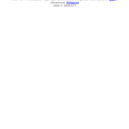
обязательна.
Вебмастер
MMI © MMXXVI