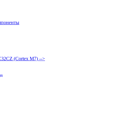
мпоненты
32CZ (Cortex M7) -->
ер