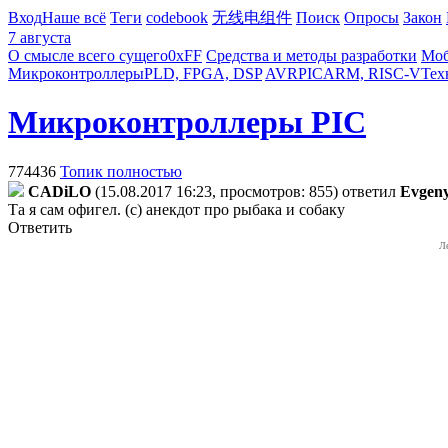
Вход
Наше всё
Теги
codebook
无线电组件
Поиск
Опросы
Закон
7 августа
О смысле всего сущего
0xFF
Средства и методы разработки
Моб
Микроконтроллеры
PLD, FPGA, DSP
AVR
PIC
ARM, RISC-V
Тех
Микроконтроллеры PIC
774436
Топик полностью
CADiLO
(15.08.2017 16:23, просмотров: 855)
ответил
Evgen
Та я сам офигел. (с) анекдот про рыбака и собаку
Ответить
Л