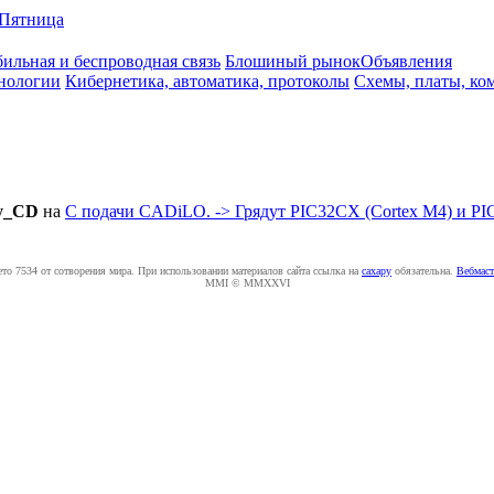
Пятница
ильная и беспроводная связь
Блошиный рынок
Объявления
нологии
Кибернетика, автоматика, протоколы
Схемы, платы, ко
y_CD
на
С подачи CADiLO. -> Грядут PIC32CX (Cortex M4) и PIC
ето 7534 от сотворения мира. При использовании материалов сайта ссылка на
caxapу
обязательна.
Вебмаст
MMI © MMXXVI