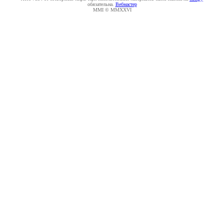
обязательна.
Вебмастер
MMI © MMXXVI