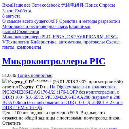
Вход
Наше всё
Теги
codebook
无线电组件
Поиск
Опросы
Закон
Суббота
8 августа
О смысле всего сущего
0xFF
Средства и методы разработки
Мобильная и беспроводная связь
Блошиный
рынок
Объявления
Микроконтроллеры
PLD, FPGA, DSP
AVR
PIC
ARM, RISC-
V
Технологии
Кибернетика, автоматика, протоколы
Схемы,
платы, компоненты
Микроконтроллеры PIC
812336
Топик полностью
Архитектор
Evgeny_CD
(26.01.2018 23:07, просмотров: 656)
ответил
Evgeny_CD
на
На Digikey залегли в количествах.
PIC32MZ2064DAG176-I/2J (176-LQFP без криптографии, с
DDR) 100 - $16.6552. PIC32MZ2064DAA288 (вариант в 288
BGA 0.8mm без шифрования и DDR) 100 - $13.3901 + 2 чипа
DDR2 16M x 16 ~$5
Цены 100 шт подросли примерно $0.5. Видимо, это
отражение общей задницы с поставками полупроводников.
Ответить
Лето 7534 от сотворения мира. При использовании материалов сайта ссылка на
caxapу