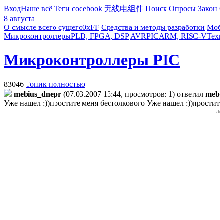
Вход
Наше всё
Теги
codebook
无线电组件
Поиск
Опросы
Закон
8 августа
О смысле всего сущего
0xFF
Средства и методы разработки
Моб
Микроконтроллеры
PLD, FPGA, DSP
AVR
PIC
ARM, RISC-V
Тех
Микроконтроллеры PIC
83046
Топик полностью
mebius_dnepr
(07.03.2007 13:44, просмотров: 1)
ответил
meb
Уже нашел :))простите меня бестолкового
Уже нашел :))простит
Л