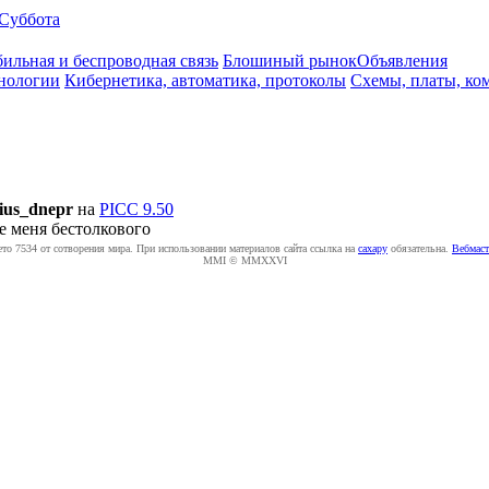
Суббота
ильная и беспроводная связь
Блошиный рынок
Объявления
нологии
Кибернетика, автоматика, протоколы
Схемы, платы, ко
ius_dnepr
на
PICC 9.50
е меня бестолкового
ето 7534 от сотворения мира. При использовании материалов сайта ссылка на
caxapу
обязательна.
Вебмаст
MMI © MMXXVI