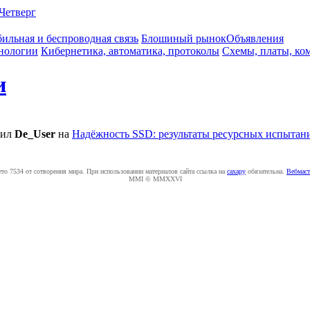
Четверг
ильная и беспроводная связь
Блошиный рынок
Объявления
нологии
Кибернетика, автоматика, протоколы
Схемы, платы, ко
и
тил
De_User
на
Надёжность SSD: результаты ресурсных испытаний
ето 7534 от сотворения мира. При использовании материалов сайта ссылка на
caxapу
обязательна.
Вебмаст
MMI © MMXXVI