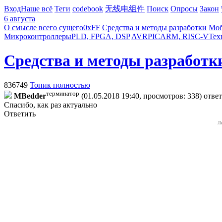
Вход
Наше всё
Теги
codebook
无线电组件
Поиск
Опросы
Закон
6 августа
О смысле всего сущего
0xFF
Средства и методы разработки
Моб
Микроконтроллеры
PLD, FPGA, DSP
AVR
PIC
ARM, RISC-V
Тех
Средства и методы разработк
836749
Топик полностью
терминатор
MBedder
(01.05.2018 19:40, просмотров: 338)
отве
Спасибо, как раз актуально
Ответить
Л