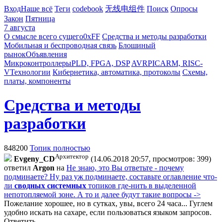
Вход
Наше всё
Теги
codebook
无线电组件
Поиск
Опросы
Закон
Пятница
7 августа
О смысле всего сущего
0xFF
Средства и методы разработки
Мобильная и беспроводная связь
Блошиный
рынок
Объявления
Микроконтроллеры
PLD, FPGA, DSP
AVR
PIC
ARM, RISC-
V
Технологии
Кибернетика, автоматика, протоколы
Схемы,
платы, компоненты
Средства и методы
разработки
848200
Топик полностью
Архитектор
Evgeny_CD
(14.06.2018 20:57, просмотров: 399)
ответил
Argon
на
Не знаю, это Вы ответьте - почему
подминаете? Ну раз уж подминаете, составьте оглавление что-
ли
сводных системных
топиков где-нить в выделенной
непотопляемой зоне. А то и далее будут такие вопросы ->
Пожелание хорошее, но в сутках, увы, всего 24 часа... Гуглем
удобно искать на сахаре, если пользоваться языком запросов.
Ответить