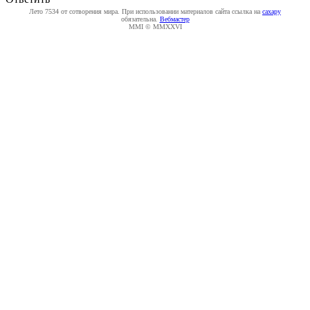
Лето 7534 от сотворения мира. При использовании материалов сайта ссылка на
caxapу
обязательна.
Вебмастер
MMI © MMXXVI