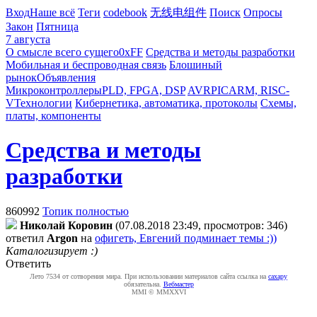
Вход
Наше всё
Теги
codebook
无线电组件
Поиск
Опросы
Закон
Пятница
7 августа
О смысле всего сущего
0xFF
Средства и методы разработки
Мобильная и беспроводная связь
Блошиный
рынок
Объявления
Микроконтроллеры
PLD, FPGA, DSP
AVR
PIC
ARM, RISC-
V
Технологии
Кибернетика, автоматика, протоколы
Схемы,
платы, компоненты
Средства и методы
разработки
860992
Топик полностью
Николай Коровин
(07.08.2018 23:49, просмотров: 346)
ответил
Argon
на
офигеть, Евгений подминает темы :))
Каталогизирует :)
Ответить
Лето 7534 от сотворения мира. При использовании материалов сайта ссылка на
caxapу
обязательна.
Вебмастер
MMI © MMXXVI