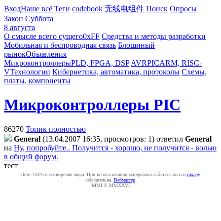
Вход
Наше всё
Теги
codebook
无线电组件
Поиск
Опросы
Закон
Суббота
8 августа
О смысле всего сущего
0xFF
Средства и методы разработки
Мобильная и беспроводная связь
Блошиный
рынок
Объявления
Микроконтроллеры
PLD, FPGA, DSP
AVR
PIC
ARM, RISC-
V
Технологии
Кибернетика, автоматика, протоколы
Схемы,
платы, компоненты
Микроконтроллеры PIC
86270
Топик полностью
General
(13.04.2007 16:35, просмотров: 1)
ответил
General
на
Ну, попробуйте.. Получится - хорошо, не получится - волью
в общий форум.
тест
Лето 7534 от сотворения мира. При использовании материалов сайта ссылка на
caxapу
обязательна.
Вебмастер
MMI © MMXXVI