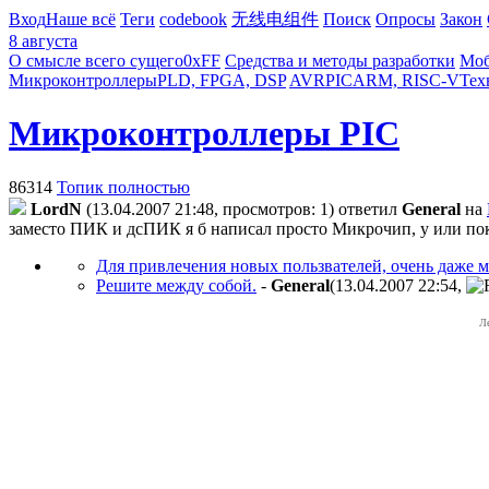
Вход
Наше всё
Теги
codebook
无线电组件
Поиск
Опросы
Закон
8 августа
О смысле всего сущего
0xFF
Средства и методы разработки
Моб
Микроконтроллеры
PLD, FPGA, DSP
AVR
PIC
ARM, RISC-V
Тех
Микроконтроллеры PIC
86314
Топик полностью
LordN
(13.04.2007 21:48, просмотров: 1)
ответил
General
на
заместо ПИК и дсПИК я б написал просто Микрочип, у или покра
Для привлечения новых пользвателей, очень даже 
Решите между собой.
-
General
(13.04.2007 22:54
,
Л