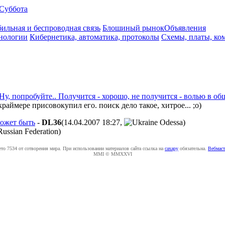
Суббота
ильная и беспроводная связь
Блошиный рынок
Объявления
нологии
Кибернетика, автоматика, протоколы
Схемы, платы, ко
Ну, попробуйте.. Получится - хорошо, не получится - волью в о
ймере присовокупил его. поиск дело такое, хитрое... ;о)
может быть
-
DL36
(14.04.2007 18:27
,
)
)
ето 7534 от сотворения мира. При использовании материалов сайта ссылка на
caxapу
обязательна.
Вебмаст
MMI © MMXXVI