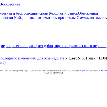
Воскресенье
ильная и беспроводная связь
Блошиный рынок
Объявления
нологии
Кибернетика, автоматика, протоколы
Схемы, платы, ко
а
не, я про его опции.. фастдубли, ноупакстринг и т.п... в первой
 последнего изменения, для осьмнадцатых
LordN
(631 знак., 13.0
лка
)
ето 7534 от сотворения мира. При использовании материалов сайта ссылка на
caxapу
обязательна.
Вебмаст
MMI © MMXXVI