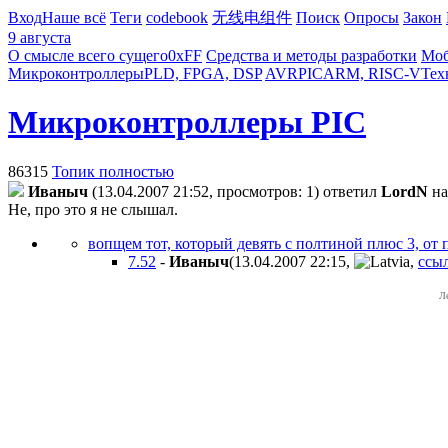
Вход
Наше всё
Теги
codebook
无线电组件
Поиск
Опросы
Закон
9 августа
О смысле всего сущего
0xFF
Средства и методы разработки
Моб
Микроконтроллеры
PLD, FPGA, DSP
AVR
PIC
ARM, RISC-V
Тех
Микроконтроллеры PIC
86315
Топик полностью
Иваныч
(13.04.2007 21:52, просмотров: 1)
ответил
LordN
н
Не, про это я не слышал.
вопщем тот, который девять с полтиной плюс 3, от
7.52
-
Иваныч
(13.04.2007 22:15
,
,
ссы
Л