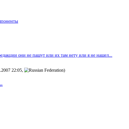
мпоненты
 редакции они не пашут или их там нету или я не нашел...
4.2007 22:05
,
)
ер