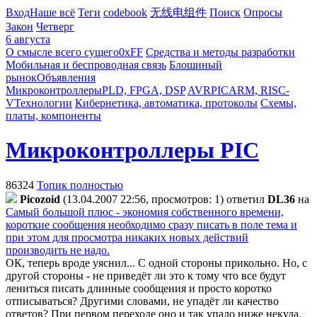
Вход
Наше всё
Теги
codebook
无线电组件
Поиск
Опросы
Закон
Четверг
6 августа
О смысле всего сущего
0xFF
Средства и методы разработки
Мобильная и беспроводная связь
Блошиный
рынок
Объявления
Микроконтроллеры
PLD, FPGA, DSP
AVR
PIC
ARM, RISC-
V
Технологии
Кибернетика, автоматика, протоколы
Схемы,
платы, компоненты
Микроконтроллеры PIC
86324
Топик полностью
Picozoid
(13.04.2007 22:56, просмотров: 1)
ответил
DL36
на
Самый большой плюс - экономия собственного времени,
короткие сообщения необходимо сразу писать в поле тема и
при этом для просмотра никаких новых действий
производить не надо.
ОК, теперь вроде уяснил... С одной стороны прикольно. Но, с
другой стороны - не приведёт ли это к тому что все будут
лениться писать длинные сообщения и просто коротко
отписываться?
Другими словами, не упадёт ли качество
ответов? При первом переходе оно и так упало ниже некуда.