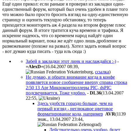
Ещё один прикол: если раньше я проверял из закладки один-
единственный форум, который был очень удобен в плане того
что можно было просто бросить взгляд на одну-единственную
страницу и оценить текущую обстановку, то теперь
приходится мониторить аж 4 раздела на втором форуме плюс
данный форум. В итоге тратится куча времени и трафика. Я
искренне надеюсь, что со временем народ найдёт один
нормальный вариант, пока же идёт одно лишь дробление и
размежевание (похоже на развал). Хотел задать новый вопрос
- вот думаю куда писать - туда иль сюда :)
Забей в закладки этот линк и наслаждайся :-)
-
=AlexD=
(16.04.2007 08:39
,
,
ссылка
)
Не думаю, и обрати внимание когда в конфе
появляется новое сообщение вверху справа строка
2:50 13 Apr Микроконтроллеры PIC, dsPIC
подсвечивается. Тоже удобно.
-
DL36
(13.04.2007
22:55
,
)
Здесь удобств гораздо больше, чем на
первый взгляд - неглюкавое цветовое
форматирование кода, например
AVR
(1139
знак., 13.04.2007 23:44
,
)
Действительно очень удобно, будет