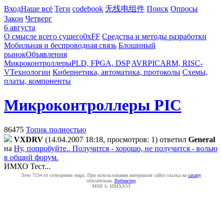
Вход
Наше всё
Теги
codebook
无线电组件
Поиск
Опросы
Закон
Четверг
6 августа
О смысле всего сущего
0xFF
Средства и методы разработки
Мобильная и беспроводная связь
Блошиный
рынок
Объявления
Микроконтроллеры
PLD, FPGA, DSP
AVR
PIC
ARM, RISC-
V
Технологии
Кибернетика, автоматика, протоколы
Схемы,
платы, компоненты
Микроконтроллеры PIC
86475
Топик полностью
VXDRV
(14.04.2007 18:18, просмотров: 1)
ответил
General
на
Ну, попробуйте.. Получится - хорошо, не получится - волью
в общий форум.
ИМХО
Тест...
Лето 7534 от сотворения мира. При использовании материалов сайта ссылка на
caxapу
обязательна.
Вебмастер
MMI © MMXXVI