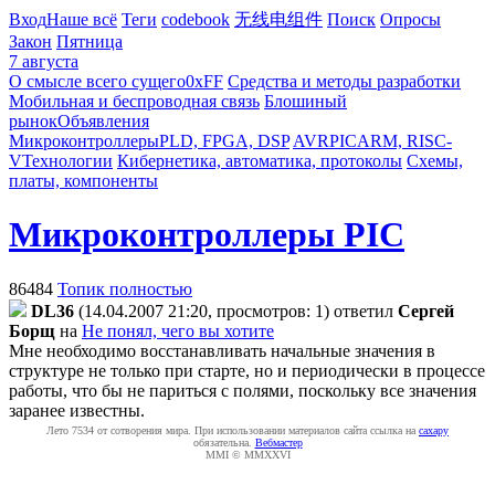
Вход
Наше всё
Теги
codebook
无线电组件
Поиск
Опросы
Закон
Пятница
7 августа
О смысле всего сущего
0xFF
Средства и методы разработки
Мобильная и беспроводная связь
Блошиный
рынок
Объявления
Микроконтроллеры
PLD, FPGA, DSP
AVR
PIC
ARM, RISC-
V
Технологии
Кибернетика, автоматика, протоколы
Схемы,
платы, компоненты
Микроконтроллеры PIC
86484
Топик полностью
DL36
(14.04.2007 21:20, просмотров: 1)
ответил
Сергей
Борщ
на
Не понял, чего вы хотите
Мне необходимо восстанавливать начальные значения в
структуре не только при старте, но и периодически в процессе
работы, что бы не париться с полями, поскольку все значения
заранее известны.
Лето 7534 от сотворения мира. При использовании материалов сайта ссылка на
caxapу
обязательна.
Вебмастер
MMI © MMXXVI